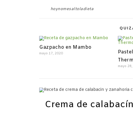
hoynomesaltoladieta
QUIZ
Gazpacho en Mambo
Pastel
mayo 17, 2020
Therm
mayo 28,
Crema de calabacín