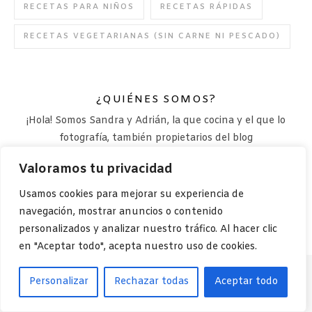
RECETAS PARA NIÑOS
RECETAS RÁPIDAS
RECETAS VEGETARIANAS (SIN CARNE NI PESCADO)
¿QUIÉNES SOMOS?
¡Hola! Somos Sandra y Adrián, la que cocina y el que lo
fotografía, también propietarios del blog
saltandoladieta.com . Después de 4 años con ese blog, nos
Valoramos tu privacidad
decidimos a abrir uno totalmente nuevo con recetas más
saludables. ¿Nos acompañas en esta aventura?
Usamos cookies para mejorar su experiencia de
navegación, mostrar anuncios o contenido
personalizados y analizar nuestro tráfico. Al hacer clic
en "Aceptar todo", acepta nuestro uso de cookies.
Personalizar
Rechazar todas
Aceptar todo